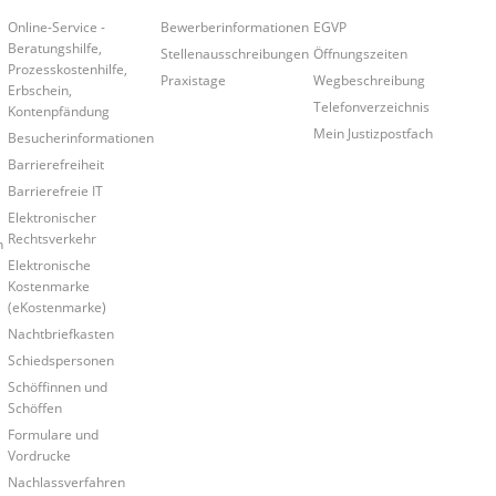
Online-Service -
Bewerberinformationen
EGVP
Beratungshilfe,
Stellenausschreibungen
Öffnungszeiten
Prozesskostenhilfe,
Praxistage
Wegbeschreibung
Erbschein,
Telefonverzeichnis
Kontenpfändung
Mein Justizpostfach
Besucherinformationen
Barrierefreiheit
Barrierefreie IT
Elektronischer
Rechtsverkehr
n
Elektronische
Kostenmarke
(eKostenmarke)
Nachtbriefkasten
Schiedspersonen
Schöffinnen und
Schöffen
Formulare und
Vordrucke
Nachlassverfahren