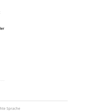
t
der
chte Sprache